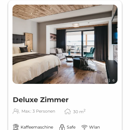
VAYA Nauders - Unsere ver
6
Deluxe Zimmer
2
Max.: 3 Personen
30
m
Kaffeemaschine
Safe
Wlan