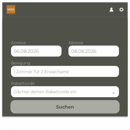
Anreise
Abreise
Belegung
1 Zimmer
für
2 Erwachsene
Rabattcode
Gib hier deinen Rabattcode ein
Suchen