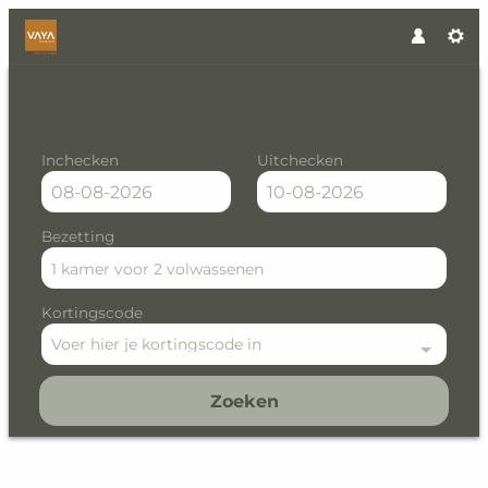
Inchecken
Uitchecken
Bezetting
1 kamer
voor
2 volwassenen
Kortingscode
Voer hier je kortingscode in
Zoeken