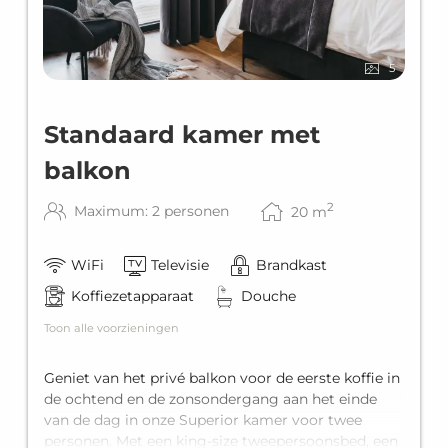
5
Standaard kamer met
balkon
2
Maximum: 2 personen
20
m
WiFi
Televisie
Brandkast
Koffiezetapparaat
Douche
Toon alle voorzieningen
Geniet van het privé balkon voor de eerste koffie in
de ochtend en de zonsondergang aan het einde
van de dag in onze Superior kamer voor twee
personen. Met een king-size tweepersoonsbed, een