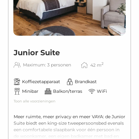
6
Junior Suite
2
Maximum: 3 personen
42
m
Koffiezetapparaat
Brandkast
Minibar
Balkon/terras
WiFi
Toon alle voorzieningen
Meer ruimte, meer privacy en meer VAYA: de Junior
Suite biedt een king-size tweepersoonsbed evenals
een comfortabele slaapbank voor één persoon in
de woonkamer, een eigen badkamer met bad en