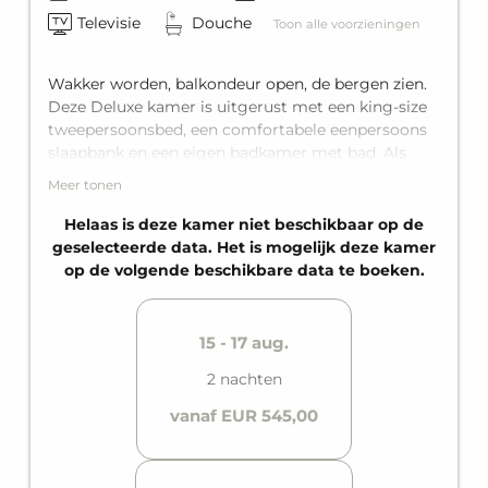
Televisie
Douche
Toon alle voorzieningen
Wakker worden, balkondeur open, de bergen zien.
Deze Deluxe kamer is uitgerust met een king-size
tweepersoonsbed, een comfortabele eenpersoons
slaapbank en een eigen badkamer met bad. Als
hoogtepunt is er ook nog het privébalkon. In totaal
Meer tonen
biedt de Deluxe kamer comfortabel plek voor
maximaal drie personen.
Helaas is deze kamer niet beschikbaar op de
geselecteerde data. Het is mogelijk deze kamer
* De getoonde foto's zijn voorbeelden. Binnen de
op de volgende beschikbare data te boeken.
betreffende kamercategorie kunnen er kleine
afwijkingen zijn.
15 - 17 aug.
2 nachten
vanaf EUR 545,00