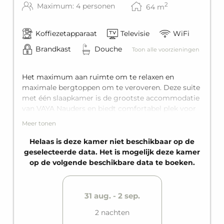
2
Maximum: 4 personen
64
m
Koffiezetapparaat
Televisie
WiFi
Brandkast
Douche
Toon alle voorzieningen
Het maximum aan ruimte om te relaxen en
maximale bergtoppen om te veroveren. Deze suite
met één slaapkamer is de grootste accommodatie
van VAYA Nauders en biedt comfortabel plek voor
vier personen. Voor pure luxe is het uitgerust met
Meer tonen
een king-size tweepersoonsbed, een comfortabele
slaapbank voor twee personen in de woonruimte,
Helaas is deze kamer niet beschikbaar op de
een volledig uitgeruste badkamer, en als
geselecteerde data. Het is mogelijk deze kamer
hoogtepunt is er het privébalkon.
op de volgende beschikbare data te boeken.
31 aug. - 2 sep.
2 nachten