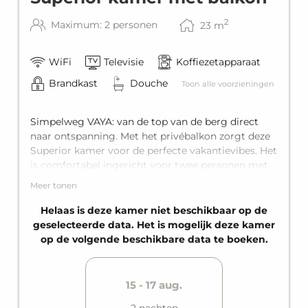
2
Maximum: 2 personen
23
m
WiFi
Televisie
Koffiezetapparaat
Brandkast
Douche
Toon alle voorzieningen
Simpelweg VAYA: van de top van de berg direct
naar ontspanning. Met het privébalkon zorgt deze
Superior kamer voor de perfecte vakantievibes. Het
is comfortabel ingericht voor twee personen met
een king-size tweepersoonsbed en een eigen
Meer tonen
badkamer.
Helaas is deze kamer niet beschikbaar op de
geselecteerde data. Het is mogelijk deze kamer
op de volgende beschikbare data te boeken.
15 - 17 aug.