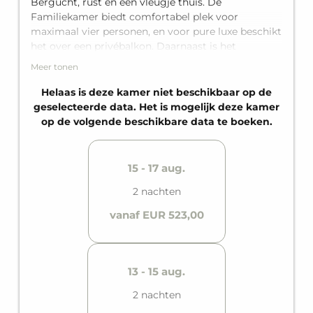
Bergucht, rust en een vleugje thuis. De
Familiekamer biedt comfortabel plek voor
maximaal vier personen, en voor pure luxe beschikt
het over een privébalkon. Daarnaast is het
uitgerust met een eigen badkamer (afhankelijk van
Meer tonen
de unit met bad), een king-size tweepersoonsbed,
en daarnaast nog een comfortabele slaapbank voor
Helaas is deze kamer niet beschikbaar op de
twee personen in de woonruimte.
geselecteerde data. Het is mogelijk deze kamer
op de volgende beschikbare data te boeken.
* De getoonde foto's zijn voorbeelden. Binnen de
betreffende kamercategorie kunnen er kleine
afwijkingen zijn.
15 - 17 aug.
2 nachten
vanaf EUR 523,00
13 - 15 aug.
2 nachten