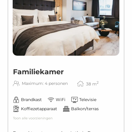
7
Familiekamer
2
Maximum: 4 personen
38
m
Brandkast
WiFi
Televisie
Koffiezetapparaat
Balkon/terras
Toon alle voorzieningen