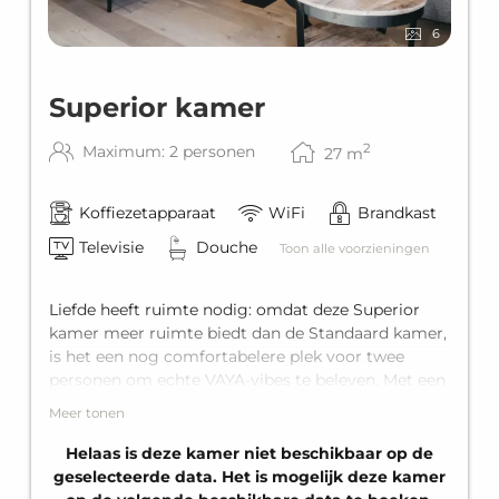
6
Superior kamer
2
Maximum: 2 personen
27
m
Koffiezetapparaat
WiFi
Brandkast
Televisie
Douche
Toon alle voorzieningen
Liefde heeft ruimte nodig: omdat deze Superior
kamer meer ruimte biedt dan de Standaard kamer,
is het een nog comfortabelere plek voor twee
personen om echte VAYA-vibes te beleven. Met een
king-size tweepersoonsbed en een eigen badkamer
Meer tonen
zorgt het daarmee voor de perfecte vakantie voor
twee.
Helaas is deze kamer niet beschikbaar op de
geselecteerde data. Het is mogelijk deze kamer